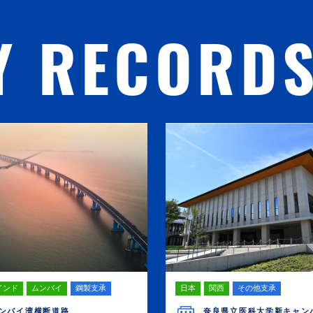
Y RECORD
インド
ムンバイ
鋼製支承
日本
関西
その他支承
ンバイ湾横断道路
奈良県立医科大学新キャン