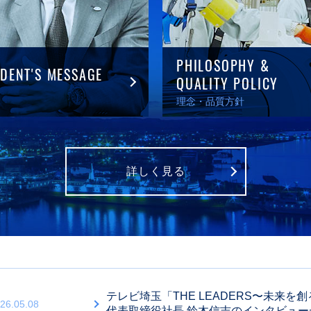
PHILOSOPHY &
IDENT'S MESSAGE
QUALITY POLICY
理念・品質方針
詳しく見る
テレビ埼玉「THE LEADERS〜未来
26.05.08
代表取締役社長 鈴木信吉のインタビュ