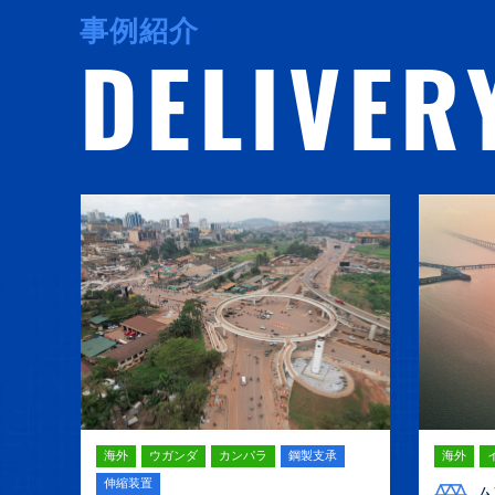
事例紹介
DELIVER
海外
ウガンダ
カンパラ
鋼製支承
海外
伸縮装置
ム