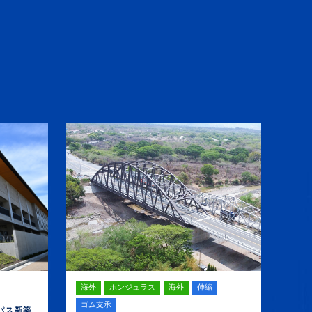
S
海外
ホンジュラス
海外
伸縮
日本
ゴム支承
パス新築