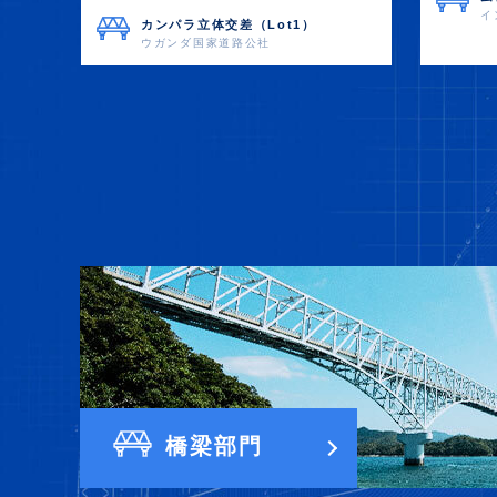
イ
カンパラ立体交差（Lot1）
ウガンダ国家道路公社
橋梁部門